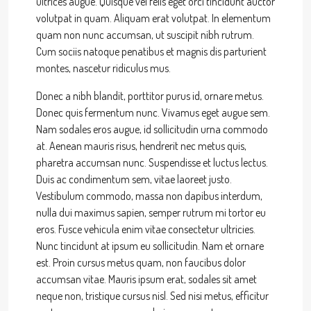
ultrices augue. Quisque vel felis eget orci tincidunt auctor
volutpat in quam. Aliquam erat volutpat. In elementum
quam non nunc accumsan, ut suscipit nibh rutrum.
Cum sociis natoque penatibus et magnis dis parturient
montes, nascetur ridiculus mus.
Donec a nibh blandit, porttitor purus id, ornare metus.
Donec quis fermentum nunc. Vivamus eget augue sem.
Nam sodales eros augue, id sollicitudin urna commodo
at. Aenean mauris risus, hendrerit nec metus quis,
pharetra accumsan nunc. Suspendisse et luctus lectus.
Duis ac condimentum sem, vitae laoreet justo.
Vestibulum commodo, massa non dapibus interdum,
nulla dui maximus sapien, semper rutrum mi tortor eu
eros. Fusce vehicula enim vitae consectetur ultricies.
Nunc tincidunt at ipsum eu sollicitudin. Nam et ornare
est. Proin cursus metus quam, non faucibus dolor
accumsan vitae. Mauris ipsum erat, sodales sit amet
neque non, tristique cursus nisl. Sed nisi metus, efficitur