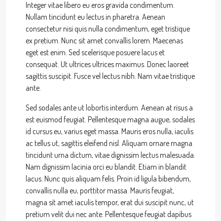
Integer vitae libero eu eros gravida condimentum.
Nullam tincidunt eu lectus in pharetra. Aenean
consectetur nisi quis nulla condimentum, eget tristique
ex pretium. Nunc sit amet convallis lorem. Maecenas
eget est enim. Sed scelerisque posuere lacus et
consequat. Ut ultrices ultrices maximus. Donec laoreet
sagittis suscipit. Fusce vel lectus nibh. Nam vitae tristique
ante.
Sed sodales ante ut lobortis interdum. Aenean at risus a
est euismod feugiat. Pellentesque magna augue, sodales
id cursus eu, varius eget massa. Mauris eros nulla, iaculis
ac tellus ut, sagittis eleifend nisl. Aliquam ornare magna
tincidunt urna dictum, vitae dignissim lectus malesuada.
Nam dignissim lacinia orci eu blandit. Etiam in blandit
lacus. Nunc quis aliquam felis. Proin id ligula bibendum,
convallis nulla eu, porttitor massa. Mauris feugiat,
magna sit amet iaculis tempor, erat dui suscipit nunc, ut
pretium velit dui nec ante. Pellentesque feugiat dapibus