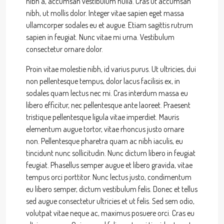
nibh a, accumsan vestibulum nulla. Cras ut accumsan
nibh, ut mollis dolor. Integer vitae sapien eget massa
ullamcorper sodales eu et augue. Etiam sagittis rutrum
sapien in feugiat. Nunc vitae mi urna. Vestibulum
consectetur ornare dolor.
Proin vitae molestie nibh, id varius purus. Ut ultricies, dui
non pellentesque tempus, dolor lacus facilisis ex, in
sodales quam lectus nec mi. Cras interdum massa eu
libero efficitur, nec pellentesque ante laoreet. Praesent
tristique pellentesque ligula vitae imperdiet. Mauris
elementum augue tortor, vitae rhoncus justo ornare
non. Pellentesque pharetra quam ac nibh iaculis, eu
tincidunt nunc sollicitudin. Nunc dictum libero in feugiat
feugiat. Phasellus semper augue et libero gravida, vitae
tempus orci porttitor. Nunc lectus justo, condimentum
eu libero semper, dictum vestibulum felis. Donec et tellus
sed augue consectetur ultricies et ut felis. Sed sem odio,
volutpat vitae neque ac, maximus posuere orci. Cras eu