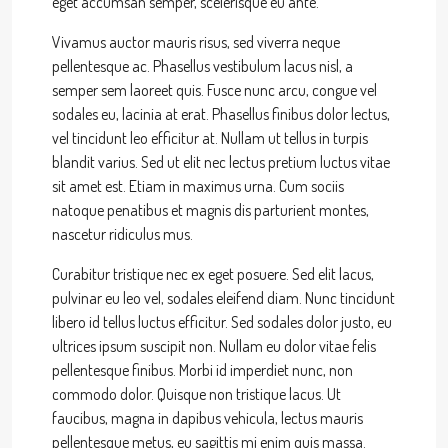
eget accumsan semper, scelerisque eu ante.
Vivamus auctor mauris risus, sed viverra neque
pellentesque ac. Phasellus vestibulum lacus nisl, a
semper sem laoreet quis. Fusce nunc arcu, congue vel
sodales eu, lacinia at erat. Phasellus finibus dolor lectus,
vel tincidunt leo efficitur at. Nullam ut tellus in turpis
blandit varius. Sed ut elit nec lectus pretium luctus vitae
sit amet est. Etiam in maximus urna. Cum sociis
natoque penatibus et magnis dis parturient montes,
nascetur ridiculus mus.
Curabitur tristique nec ex eget posuere. Sed elit lacus,
pulvinar eu leo vel, sodales eleifend diam. Nunc tincidunt
libero id tellus luctus efficitur. Sed sodales dolor justo, eu
ultrices ipsum suscipit non. Nullam eu dolor vitae felis
pellentesque finibus. Morbi id imperdiet nunc, non
commodo dolor. Quisque non tristique lacus. Ut
faucibus, magna in dapibus vehicula, lectus mauris
pellentesque metus, eu sagittis mi enim quis massa.