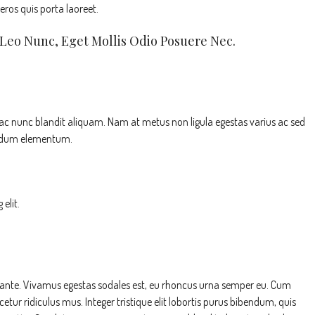
eros quis porta laoreet.
 Leo Nunc, Eget Mollis Odio Posuere Nec.
 ac nunc blandit aliquam. Nam at metus non ligula egestas varius ac sed
endum elementum.
elit.
o ante. Vivamus egestas sodales est, eu rhoncus urna semper eu. Cum
tur ridiculus mus. Integer tristique elit lobortis purus bibendum, quis