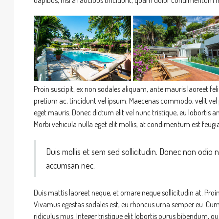
Proin suscipit, ex non sodales aliquam, ante mauris laoreet fel
pretium ac, tincidunt vel ipsum. Maecenas commodo, velit vel 
eget mauris. Donec dictum elit vel nunc tristique, eu lobortis an
Morbi vehicula nulla eget elit mollis, at condimentum est feugia
Duis mollis et sem sed sollicitudin. Donec non odio 
accumsan nec.
Duis mattis laoreet neque, et ornare neque sollicitudin at. Pro
Vivamus egestas sodales est, eu rhoncus urna semper eu. Cum 
ridiculus mus. Integer tristique elit lobortis purus bibendum, 