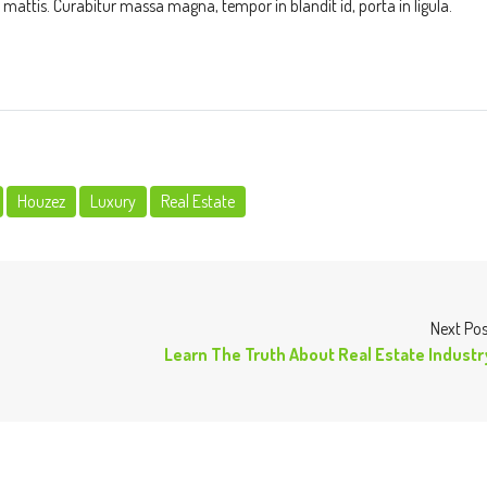
 mattis. Curabitur massa magna, tempor in blandit id, porta in ligula.
Houzez
Luxury
Real Estate
Next Pos
Learn The Truth About Real Estate Industr