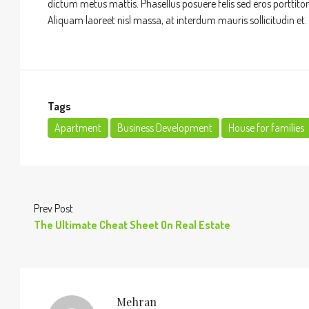
dictum metus mattis. Phasellus posuere felis sed eros porttitor
Aliquam laoreet nisl massa, at interdum mauris sollicitudin et.
Tags
Apartment
Business Development
House for families
Prev Post
The Ultimate Cheat Sheet On Real Estate
Mehran