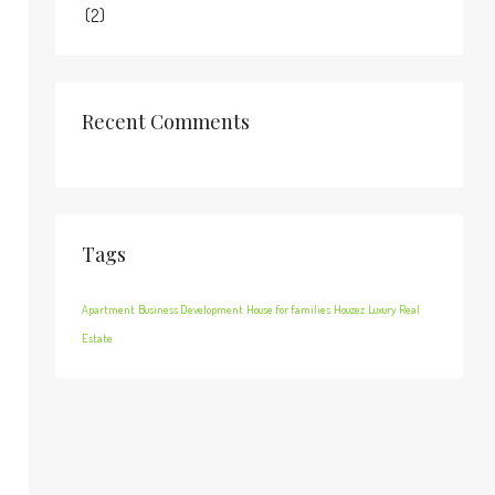
(2)
Recent Comments
Tags
Apartment
Business Development
House for families
Houzez
Luxury
Real
Estate