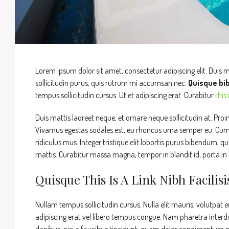
Lorem ipsum dolor sit amet, consectetur adipiscing elit. Duis m
sollicitudin purus, quis rutrum mi accumsan nec.
Quisque bib
tempus sollicitudin cursus. Ut et adipiscing erat. Curabitur
this 
Duis mattis laoreet neque, et ornare neque sollicitudin at. Pro
Vivamus egestas sodales est, eu rhoncus urna semper eu. Cum 
ridiculus mus. Integer tristique elit lobortis purus bibendum, q
mattis. Curabitur massa magna, tempor in blandit id, porta in l
Quisque This Is A Link Nibh Facilis
Nullam tempus sollicitudin cursus. Nulla elit mauris, volutpat e
adipiscing erat vel libero tempus congue. Nam pharetra interd
dapibus, nisi a faucibus tincidunt, quam dolor condimentum metu