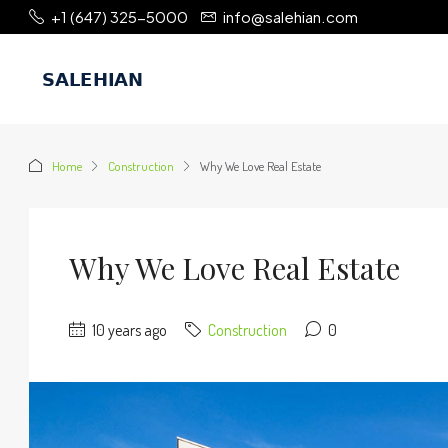
+1 (647) 325-5000
info@salehian.com
Home
Construction
Why We Love Real Estate
Why We Love Real Estate
10 years ago
Construction
0