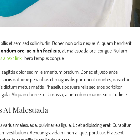
ollis et sem sed sollicitudin. Donec non odio neque. Aliquam hendrerit
endum orci ac nibh facilisis
, at malesuada orci congue. Nullam
is a text link
libero tempus congue.
in sagittis dolor sed mi elementum pretium. Donec et justo ante.
sociis natoque penatibus et magnis dis parturient montes, nascetur
uis dictum metus mattis. Phasellus posuere felis sed eros porttitor
igula. Aliquam laoreet nisl massa, at interdum mauris sollicitudin et.
is At Malesuada
u varius malesuada, pulvinar eu ligula. Ut et adipiscing erat. Curabitur
um vestibulum. Aenean gravida mi non aliquet porttitor. Praesent
s, in convallis libero ligula ut eros.