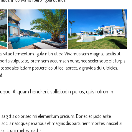
is, vitae fermentum ligula nibh ut ex. Vivamus sem magna, iaculis ut
porta vulputate, lorem sem accumsan nunc, nec scelerisque elit turpis
te sodales. Etiam posuere leo ut leo laoreet, a gravida dui ultricies.
t.
neque. Aliquam hendrerit sollicitudin purus, quis rutrum mi
in sagittis dolor sed mi elementum pretium. Donec et justo ante.
sociis natoque penatibus et magnis dis parturient montes, nascetur
quis dictum metus mattis.