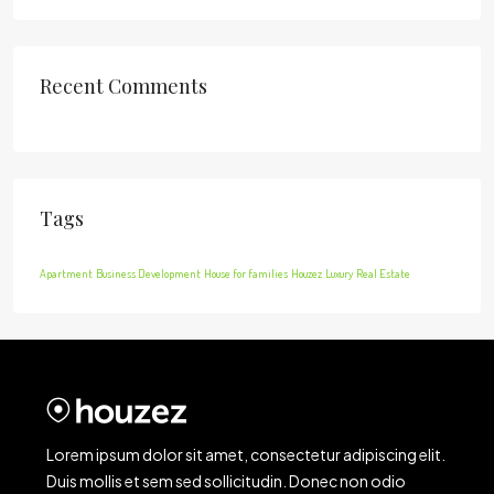
Recent Comments
Tags
Apartment
Business Development
House for families
Houzez
Luxury
Real Estate
Lorem ipsum dolor sit amet, consectetur adipiscing elit.
Duis mollis et sem sed sollicitudin. Donec non odio